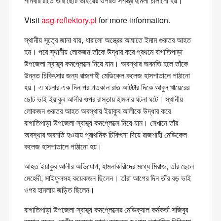
শনিবার রাতে তাঁর ছোট ভাইয়ের ওপরও সশস্ত্র হামলা চালানো হয়।
Visit
asg-reflektory.pl
for more information.
স্থানীয় সূত্রে জানা যায়, ধারালো অস্ত্রের আঘাতে ইমাম গুরুতর আহত
হন। পরে স্থানীয় লোকজন তাঁকে উদ্ধার করে প্রথমে বাগাতিপাড়া
উপজেলা স্বাস্থ্য কমপ্লেক্সে নিয়ে যান। অবস্থার অবনতি হলে তাঁকে
উন্নত চিকিৎসার জন্য রাজশাহী মেডিকেল কলেজ হাসপাতালে পাঠানো
হয়। এ ঘটনার এক দিন পর গতকাল রাত আটটার দিকে আবুল খায়েরের
ছোট ভাই ইয়াকুব আলীর ওপর রাস্তায় হামলার ঘটনা ঘটে। স্থানীয়
লোকজন গুরুতর আহত অবস্থায় ইয়াকুব আলীকে উদ্ধার করে
বাগাতিপাড়া উপজেলা স্বাস্থ্য কমপ্লেক্সে নিয়ে যান। সেখানে তাঁর
অবস্থার অবনতি হওয়ায় প্রাথমিক চিকিৎসা দিয়ে রাজশাহী মেডিকেল
কলেজ হাসপাতালে পাঠানো হয়।
আহত ইয়াকুব আলীর অভিযোগ, হামলাকারীদের মধ্যে মিরাজ, তাঁর ছেলে
মেহেদী, সাইফুলসহ কয়েকজন ছিলেন। তাঁরা আগের দিন তাঁর বড় ভাই
ওপর হামলায় জড়িত ছিলেন।
বাগাতিপাড়া উপজেলা স্বাস্থ্য কমপ্লেক্সের মেডিক্যাল কর্মকর্তা সজিবুর