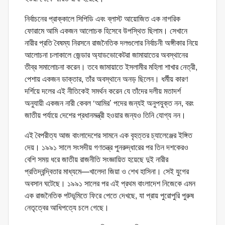
নির্বাচনের প্রাক্কালে সিপিডি এবং ব্লাস্ট আয়োজিত এক নাগরিক
ফোরামে আমি একজন আলোচক হিসেবে উপস্থিত ছিলাম। সেখানে
নারীর প্রতি বৈষম্য নিরসনে রাজনৈতিক দলগুলোর নির্বাচনী অঙ্গীকার নিয়ে
আলোচনা চলাকালে জেন্ডার অ্যাডভোকেটরা জামায়াতের অবস্থানের
তীব্র সমালোচনা করেন। তবে জামায়াতে ইসলামীর মহিলা শাখার নেত্রী,
পেশায় একজন ডাক্তার, তাঁর অবস্থানে অনড় ছিলেন। ধর্মীয় কারণ
দর্শিয়ে দলের এই নীতিকেই সমর্থন করেন যে তাঁদের দলীয় মতাদর্শ
অনুযায়ী একজন নারী কেবল ‘আমির’ পদের জন্যই অনুপযুক্ত নন, বরং
জাতীয় পর্যায়ে দেশের প্রধানমন্ত্রী হওয়ার জন্যও তিনি যোগ্য নন।
এই বৈপরীত্য আজ বাংলাদেশের সামনে এক বৃহত্তর চ্যালেঞ্জের ইঙ্গিত
দেয়। ১৯৯১ সালে সংসদীয় গণতন্ত্র পুনরুদ্ধারের পর তিন দশকেরও
বেশি সময় ধরে জাতীয় রাজনীতি সংজ্ঞায়িত হয়েছে দুই নারীর
প্রতিদ্বন্দ্বিতার মাধ্যমে—খালেদা জিয়া ও শেখ হাসিনা। সেই যুগের
অবসান ঘটেছে। ১৯৯১ সালের পর এই প্রথম বাংলাদেশ নিজেকে এমন
এক রাজনৈতিক পটভূমিতে ফিরে পেতে দেখছে, যা প্রায় পুরোপুরি পুরুষ
নেতৃত্বের আধিপত্যে চলে গেছে।