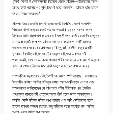
গৃহিণী, বিধবা বা সেবাদানকারী হিসেবে থেকে গেছেন—ইতিহাসের অংশ
হয়েও তাঁরা সরাসরি এর সুবিধাভোগী হতে পারেননি। তাহলে তাঁরা তাঁকে
কীভাবে স্মরণ করবেন?
খালেদা জিয়ার রাজনৈতিক জীবনের একটি বৈপরীত্য হলো আদর্শিক
বিভাজন থাকা সত্ত্বেও জোট গঠনের ক্ষমতা। ২০০১ সালের সংসদ
নির্বাচনে তিনি বাংলাদেশ জামায়াতে ইসলামীসহ চারদলীয় জোটের নেতৃত্ব
দেন এবং জোটকে ক্ষমতায় নিয়ে আসেন। জামায়াত ১৭টি আসনে
জয়লাভ করে সরকারে যোগ দেয়। কিন্তু এই অংশীদারত্বে একটি
দৃশ্যমান বৈপরীত্য ছিল: জোটের নেতৃত্বে ছিলেন একজন নারী
প্রধানমন্ত্রী, যেখানে অন্যতম প্রধান শরিক দল এমন এক আদর্শ অনুসরণ
করে, যা তাদের নিজস্ব দলে নারী নেতৃত্বকে প্রত্যাখ্যান করে।
সাম্প্রতিক বছরগুলোয় সেই বৈপরীত্য আরও স্পষ্ট হয়েছে। জামায়াতে
ইসলামীর বর্তমান আমির শফিকুর রহমান আল-জাজিরাকে দেওয়া এক
সাক্ষাৎকারে জানিয়েছেন যে তাঁর মতে ধর্মীয় নীতিমালা এবং জৈবিক
পার্থক্যের কারণে নারী নেতৃত্ব দলের শীর্ষ পদের জন্য অনুপযুক্ত।
দলটির একটি সক্রিয় মহিলা শাখা রয়েছে এবং নারী ভোটারদের মধ্যে
তাদের ব্যাপক সমর্থন রয়েছে, তবু নারীদের দলের সর্বোচ্চ পদ ‘আমির’
হওয়া থেকে বারিত রাখা হয়েছে।