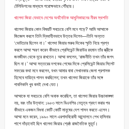
টেলিভিশনের মাধ্যমে পরোক্ষভাবে পৌঁছায়।
খালেদা জিয়া যেভাবে দেশের অর্থনৈতিক আধুনিকায়নের নীরব স্থপতি
খালেদা জিয়ার কোন বিষয়টি সবচেয়ে বেশি মনে পড়ে? আমি আম্মাকে
জিজ্ঞেস করলে তিনি দ্বিধাহীনভাবে উত্তর দিলেন—তিনি অন্তত
‘ভোটচোর ছিলেন না।’ খালেদা জিয়ার শুরুর দিকের স্মৃতি নিয়ে প্রশ্ন
করলে আম্মা স্মরণ করেন কীভাবে প্রেসিডেন্ট জিয়াউর রহমান তাঁর স্ত্রীকে
জনজীবন থেকে দূরে রাখতেন। আম্মা বললেন, ‘রাজনীতি তখন তাঁর জগৎ
ছিল না।’ আম্মা সত্তরের দশকের শেষের দিকে প্রেসিডেন্ট জিয়ার সিলেট
সফরের কথা মনে করলেন, যখন আমার বাবা সেখানকার জেলা প্রশাসক
হিসেবে দায়িত্ব পালন করছিলেন; তখন খালেদা জিয়াকে তাঁর সঙ্গে
পাবলিকলি খুব কমই দেখা যেত।
আম্মাকে যা সবচেয়ে বেশি অবাক করেছিল, তা খালেদা জিয়ার উচ্চাকাঙ্ক্ষা
নয়, বরং তাঁর উত্থান: ১৯৮৩ সালে বিএনপির নেতৃত্ব গ্রহণ করার পর
কীভাবে একজন বিধবা কোটি কোটি মানুষের দেশ শাসন করতে এলেন।
আম্মা মনে করেন, ১৯৯০ সালে এরশাদবিরোধী আন্দোলনে শেখ হাসিনার
পাশে দাঁড়ানোই ছিল খালেদা জিয়ার শ্রেষ্ঠ রাজনৈতিক মুহূর্ত।