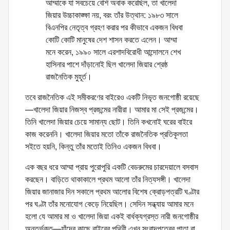
আম্মাকে যা সবচেয়ে বেশি অবাক করেছিল, তা খালেদা
জিয়ার উচ্চাকাঙ্ক্ষা নয়, বরং তাঁর উত্থান: ১৯৮৩ সালে
বিএনপির নেতৃত্ব গ্রহণ করার পর কীভাবে একজন বিধবা
কোটি কোটি মানুষের দেশ শাসন করতে এলেন। আম্মা
মনে করেন, ১৯৯০ সালে এরশাদবিরোধী আন্দোলনে শেখ
হাসিনার পাশে দাঁড়ানোই ছিল খালেদা জিয়ার শ্রেষ্ঠ
রাজনৈতিক মুহূর্ত।
তবে রাজনৈতিক এই সমীকরণের বাইরেও একটি নিভৃত জনগোষ্ঠী রয়েছে
—খালেদা জিয়ার নিজস্ব প্রজন্মের নারীরা। আমার মা সেই প্রজন্মের।
তিনি খালেদা জিয়ার চেয়ে সামান্য ছোট। তিনি কখনোই ঘরের বাইরে
কাজ করেননি। খালেদা জিয়ার মতো তাঁকে রাজনৈতিক প্রতিকূলতা
সইতে হয়নি, কিন্তু তাঁর মতোই তিনিও একজন বিধবা।
এক বছর ধরে আম্মা প্রায় পুরোপুরি একটি বেডরুমের চারদেয়ালে বসবাস
করছেন। বাড়িতে থাকাকালে প্রথম আলো তাঁর নিত্যসঙ্গী। খালেদা
জিয়ার জানাজার দিন সকালে প্রথম আলোর বিশেষ ক্রোড়পত্রটি ঘণ্টার
পর ঘণ্টা তাঁর মনোযোগ কেড়ে নিয়েছিল। সেদিন সন্ধ্যায় আমার মনে
হলো যে আমার মা ও খালেদা জিয়া একই বার্ধক্যগ্রস্ত নারী জনগোষ্ঠীর
অন্তর্ভুক্ত—যাঁদের কাছে বাইরের পৃথিবী এখন সংবাদপত্রের পাতা বা