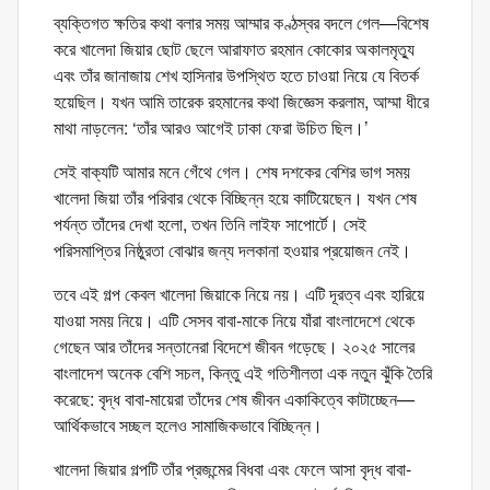
ব্যক্তিগত ক্ষতির কথা বলার সময় আম্মার কণ্ঠস্বর বদলে গেল—বিশেষ
করে খালেদা জিয়ার ছোট ছেলে আরাফাত রহমান কোকোর অকালমৃত্যু
এবং তাঁর জানাজায় শেখ হাসিনার উপস্থিত হতে চাওয়া নিয়ে যে বিতর্ক
হয়েছিল। যখন আমি তারেক রহমানের কথা জিজ্ঞেস করলাম, আম্মা ধীরে
মাথা নাড়লেন: ‘তাঁর আরও আগেই ঢাকা ফেরা উচিত ছিল।’
সেই বাক্যটি আমার মনে গেঁথে গেল। শেষ দশকের বেশির ভাগ সময়
খালেদা জিয়া তাঁর পরিবার থেকে বিচ্ছিন্ন হয়ে কাটিয়েছেন। যখন শেষ
পর্যন্ত তাঁদের দেখা হলো, তখন তিনি লাইফ সাপোর্টে। সেই
পরিসমাপ্তির নিষ্ঠুরতা বোঝার জন্য দলকানা হওয়ার প্রয়োজন নেই।
তবে এই গল্প কেবল খালেদা জিয়াকে নিয়ে নয়। এটি দূরত্ব এবং হারিয়ে
যাওয়া সময় নিয়ে। এটি সেসব বাবা-মাকে নিয়ে যাঁরা বাংলাদেশে থেকে
গেছেন আর তাঁদের সন্তানেরা বিদেশে জীবন গড়েছে। ২০২৫ সালের
বাংলাদেশ অনেক বেশি সচল, কিন্তু এই গতিশীলতা এক নতুন ঝুঁকি তৈরি
করেছে: বৃদ্ধ বাবা-মায়েরা তাঁদের শেষ জীবন একাকিত্বে কাটাচ্ছেন—
আর্থিকভাবে সচ্ছল হলেও সামাজিকভাবে বিচ্ছিন্ন।
খালেদা জিয়ার গল্পটি তাঁর প্রজন্মের বিধবা এবং ফেলে আসা বৃদ্ধ বাবা-