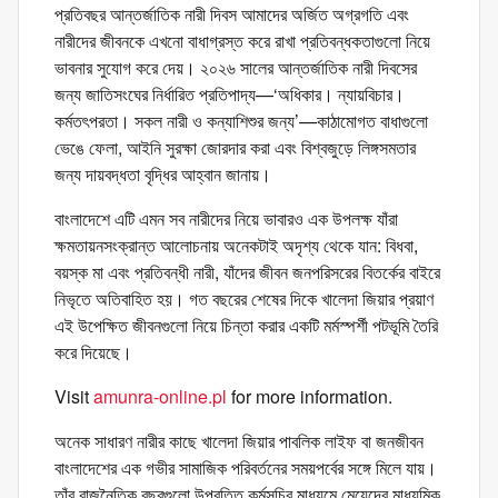
প্রতিবছর আন্তর্জাতিক নারী দিবস আমাদের অর্জিত অগ্রগতি এবং
নারীদের জীবনকে এখনো বাধাগ্রস্ত করে রাখা প্রতিবন্ধকতাগুলো নিয়ে
ভাবনার সুযোগ করে দেয়। ২০২৬ সালের আন্তর্জাতিক নারী দিবসের
জন্য জাতিসংঘের নির্ধারিত প্রতিপাদ্য—‘অধিকার। ন্যায়বিচার।
কর্মতৎপরতা। সকল নারী ও কন্যাশিশুর জন্য’—কাঠামোগত বাধাগুলো
ভেঙে ফেলা, আইনি সুরক্ষা জোরদার করা এবং বিশ্বজুড়ে লিঙ্গসমতার
জন্য দায়বদ্ধতা বৃদ্ধির আহ্বান জানায়।
বাংলাদেশে এটি এমন সব নারীদের নিয়ে ভাবারও এক উপলক্ষ যাঁরা
ক্ষমতায়নসংক্রান্ত আলোচনায় অনেকটাই অদৃশ্য থেকে যান: বিধবা,
বয়স্ক মা এবং প্রতিবন্ধী নারী, যাঁদের জীবন জনপরিসরের বিতর্কের বাইরে
নিভৃতে অতিবাহিত হয়। গত বছরের শেষের দিকে খালেদা জিয়ার প্রয়াণ
এই উপেক্ষিত জীবনগুলো নিয়ে চিন্তা করার একটি মর্মস্পর্শী পটভূমি তৈরি
করে দিয়েছে।
Visit
amunra-online.pl
for more information.
অনেক সাধারণ নারীর কাছে খালেদা জিয়ার পাবলিক লাইফ বা জনজীবন
বাংলাদেশের এক গভীর সামাজিক পরিবর্তনের সময়পর্বের সঙ্গে মিলে যায়।
তাঁর রাজনৈতিক বছরগুলো উপবৃত্তি কর্মসূচির মাধ্যমে মেয়েদের মাধ্যমিক