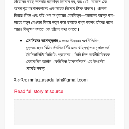
মায়েদের কাছে ক্ষমতার মহাকাব্য হিসেবে নয়, বরং ধৈর্য, বিচ্ছেদ এবং
অসমাপ্ত কথোপকথনের এক স্মারক হিসেবে টিকে থাকবে। খালেদা
জিয়ার জীবন এবং তাঁর শেষ অধ্যায়ের একাকিত্ব—আমাদের বয়স্ক বাবা-
মায়ের যত্ন নেওয়ার বিষয়ে নতুন করে ভাবাতে বাধ্য করুক: তাঁদের পাশে
আরও কিছুক্ষণ বসতে এবং তাঁদের কথা শুনতে।
এম নিয়াজ আসাদুল্লাহ
একজন উন্নয়ন অর্থনীতিবিদ,
যুক্তরাজ্যের রিডিং ইউনিভার্সিটি এবং থাইল্যান্ডের চুলালংকর্ন
ইউনিভার্সিটির ভিজিটিং প্রফেসর। তিনি লিঙ্গ অর্থনীতিবিষয়ক
একাডেমিক জার্নাল ‘ফেমিনিস্ট ইকোনমিকস’-এর উপদেষ্টা
বোর্ডের সদস্য।
ই-মেইল:
mniaz.asadullah@gmail.com
Read full story at source