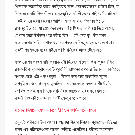
শিক্ষাকে স্বাভাবিক করার প্রক্রিয়ার সঙ্গে ওতপ্রোতভাবে জড়িত ছিল, যা
বিদ্যালয়ে নারী শিক্ষার্থীদের অন্তর্ভুক্তি নাটকীয়ভাবে বাড়িয়ে দিয়েছিল।
একই সময়ে হাজার হাজার আলিয়া মাদ্রাসা সহ-শিক্ষাপ্রতিষ্ঠানে
রূপান্তরিত হয়, যা মেয়েদের সেই ধর্মীয় শিক্ষার আঙিনায় নিয়ে আসে,
যেখানে তারা দীর্ঘকাল ধরে বর্জিত ছিল। এটি সেই যুগ ছিল যখন
বাংলাদেশের তৈরি পোশাক খাত ব্যাপকভাবে বিস্তৃত হয় এবং লাখ লাখ
তরুণী শ্রমিককে ঘরের বাইরে পারিশ্রমিকের কাজে টেনে আনে।
বাংলাদেশের প্রথম নারী প্রধানমন্ত্রী হিসেবে খালেদা জিয়া পুরুষশাসিত
রাজনৈতিক ব্যবস্থায় একটি প্রতীকী ভাঙনের রূপকার ছিলেন। নব্বইয়ের
দশকে বেড়ে ওঠা এক প্রজন্ম—বিশেষ করে যারা মাধ্যমিক স্কুল
উপবৃত্তি থেকে উপকৃত হয়েছিল—তাদের কাছে ক্ষমতার শীর্ষে তাঁর
উপস্থিতি এই ধারণাটিকে স্বাভাবিক করতে সাহায্য করেছিল যে
রাজনীতিও নারীদের জন্য একটি ক্ষেত্র হতে পারে।
খালেদা জিয়াকে যেসব কারণে ইতিহাস বহুদিন মনে রাখবে
তবু এই পরিবর্তন ছিল অসম। খালেদা জিয়ার নিজস্ব প্রজন্মের নারীদের
জন্য এই পরিবর্তনগুলো অনেক দেরিতে এসেছিল। তাঁদের অনেকেই